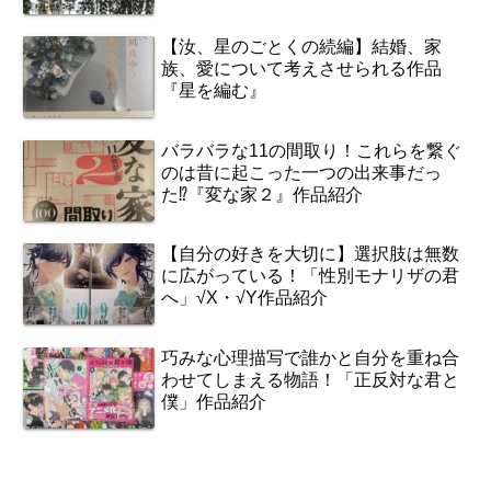
【汝、星のごとくの続編】結婚、家
族、愛について考えさせられる作品
『星を編む』
バラバラな11の間取り！これらを繋ぐ
のは昔に起こった一つの出来事だっ
た⁉『変な家２』作品紹介
【自分の好きを大切に】選択肢は無数
に広がっている！「性別モナリザの君
へ」√X・√Y作品紹介
巧みな心理描写で誰かと自分を重ね合
わせてしまえる物語！「正反対な君と
僕」作品紹介