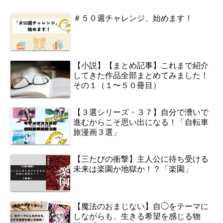
＃５０週チャレンジ、始めます！
【小説】【まとめ記事】これまで紹介
してきた作品全部まとめてみました！
その１（１〜５０冊目）
【３選シリーズ・３７】自分で漕いで
進むからこそ思い出になる！「自転車
旅漫画３選」
【三たびの衝撃】主人公に待ち受ける
未来は楽園か地獄か！？「楽園」
【魔法のおまじない】自◯をテーマに
しながらも、生きる希望を感じる物