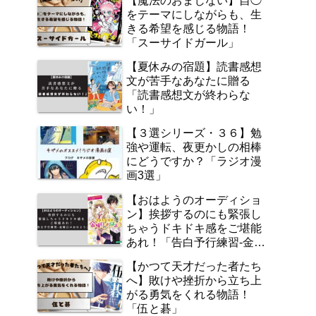
【魔法のおまじない】自◯
をテーマにしながらも、生
きる希望を感じる物語！
「スーサイドガール」
【夏休みの宿題】読書感想
文が苦手なあなたに贈る
「読書感想文が終わらな
い！」
【３選シリーズ・３６】勉
強や運転、夜更かしの相棒
にどうですか？「ラジオ漫
画3選」
【おはようのオーディショ
ン】挨拶するのにも緊張し
ちゃうドキドキ感をご堪能
あれ！「告白予行練習‐金曜
日のおはよう」
【かつて天才だった者たち
へ】敗けや挫折から立ち上
がる勇気をくれる物語！
「伍と碁」