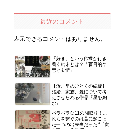
最近のコメント
表示できるコメントはありません。
『好き』という欲求が行き
着く結末とは？「盲目的な
恋と友情」
【汝、星のごとくの続編】
結婚、家族、愛について考
えさせられる作品『星を編
む』
バラバラな11の間取り！こ
れらを繋ぐのは昔に起こっ
た一つの出来事だった⁉『変