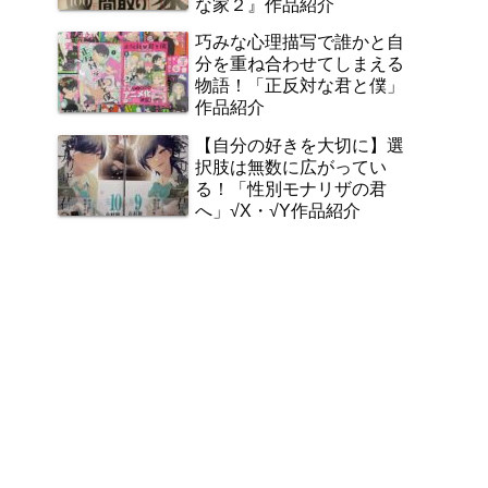
な家２』作品紹介
巧みな心理描写で誰かと自
分を重ね合わせてしまえる
物語！「正反対な君と僕」
作品紹介
【自分の好きを大切に】選
択肢は無数に広がってい
る！「性別モナリザの君
へ」√X・√Y作品紹介