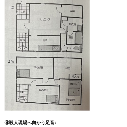
⑨殺人現場へ向かう足音↓