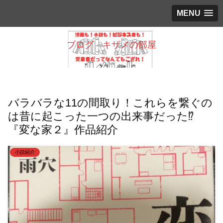
MENU
ブログ キザメの部屋
バラバラな11の間取り！これらを繋ぐの
は昔に起こった一つの出来事だった⁉
『変な家２』作品紹介
小説紹介