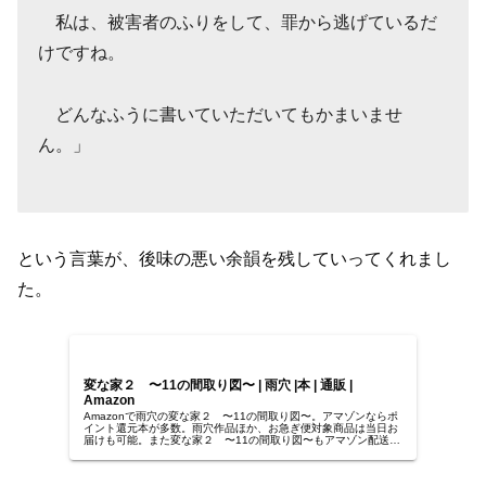
私は、被害者のふりをして、罪から逃げているだ
けですね。
どんなふうに書いていただいてもかまいませ
ん。」
という言葉が、後味の悪い余韻を残していってくれまし
た。
変な家２ 〜11の間取り図〜 | 雨穴 |本 | 通販 |
Amazon
Amazonで雨穴の変な家２ 〜11の間取り図〜。アマゾンならポ
イント還元本が多数。雨穴作品ほか、お急ぎ便対象商品は当日お
届けも可能。また変な家２ 〜11の間取り図〜もアマゾン配送商
品なら通常配送無料。