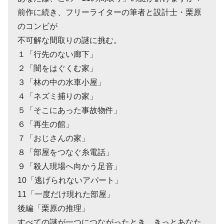
前作に続き、フリーライターの筆者と設計士・栗原
のコンビが
不可解な間取りの謎に挑む。
１「行先のない廊下」
２「闇をはぐくむ家」
３「林の中の水車小屋」
４「ネズミ捕りの家」
５「そこにあった事故物件」
６「再生の館」
７「おじさんの家」
８「部屋をつなぐ糸電話」
９「殺人現場へ向かう足音」
10「逃げられないアパート」
11「一度だけ現れた部屋」
後編「栗原の推理」
すべての謎が一つにつながったとき、きっとあなた