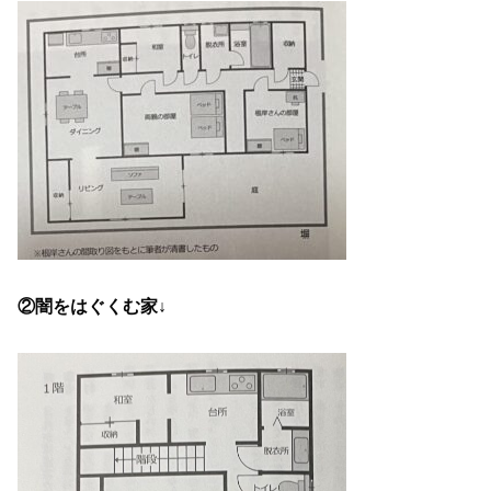
②闇をはぐくむ家↓