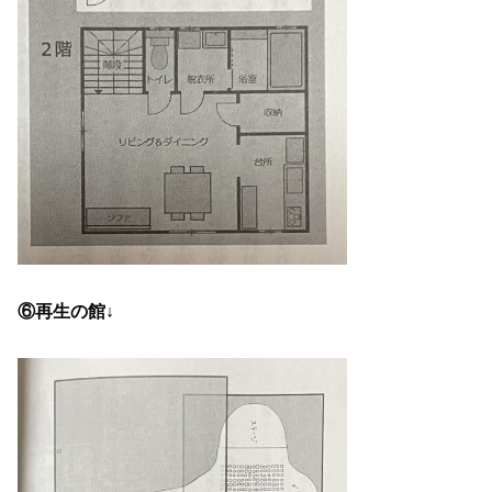
⑥再生の館↓