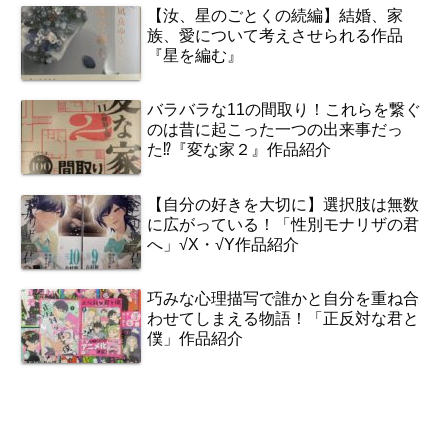
【汝、星のごとくの続編】結婚、家
族、愛について考えさせられる作品
『星を編む』
バラバラな11の間取り！これらを繋ぐ
のは昔に起こった一つの出来事だっ
た⁉『変な家２』作品紹介
【自分の好きを大切に】選択肢は無数
に広がっている！「性別モナリザの君
へ」√X・√Y作品紹介
巧みな心理描写で誰かと自分を重ね合
わせてしまえる物語！「正反対な君と
僕」作品紹介