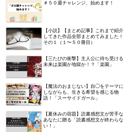
＃５０週チャレンジ、始めます！
【小説】【まとめ記事】これまで紹介
してきた作品全部まとめてみました！
その１（１〜５０冊目）
【三たびの衝撃】主人公に待ち受ける
未来は楽園か地獄か！？「楽園」
【魔法のおまじない】自◯をテーマに
しながらも、生きる希望を感じる物
語！「スーサイドガール」
【夏休みの宿題】読書感想文が苦手な
あなたに贈る「読書感想文が終わらな
い！」