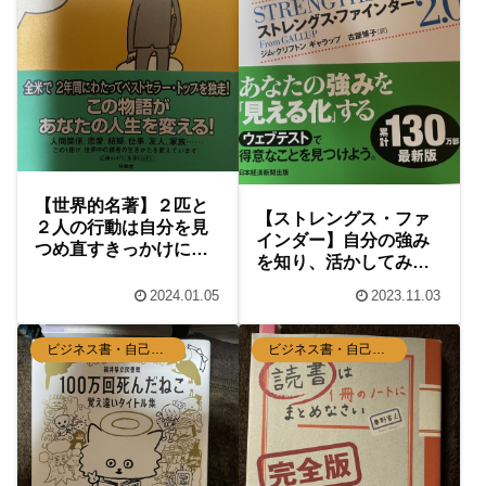
【世界的名著】２匹と
【ストレングス・ファ
２人の行動は自分を見
インダー】自分の強み
つめ直すきっかけにな
を知り、活かしてみよ
る！『チーズはどこへ
う！『さあ、才能に目
消えた？』
2024.01.05
2023.11.03
覚めよう』書籍紹介
ビジネス書・自己啓発本
ビジネス書・自己啓発本