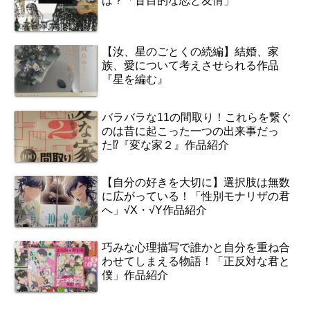
は？「盲目的な恋と友情」
【汝、星のごとくの続編】結婚、家
族、愛について考えさせられる作品
『星を編む』
バラバラな11の間取り！これらを繋ぐ
のは昔に起こった一つの出来事だっ
た⁉『変な家２』作品紹介
【自分の好きを大切に】選択肢は無数
に広がっている！「性別モナリザの君
へ」√X・√Y作品紹介
巧みな心理描写で誰かと自分を重ね合
わせてしまえる物語！「正反対な君と
僕」作品紹介