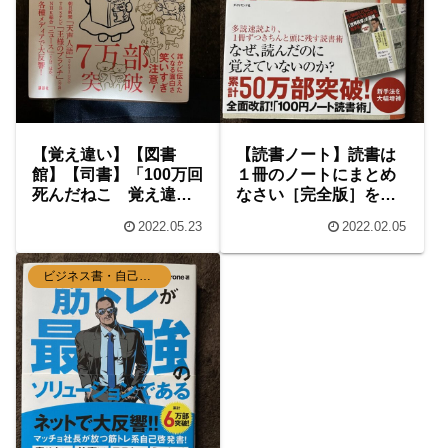
【覚え違い】【図書
【読書ノート】読書は
館】【司書】「100万回
１冊のノートにまとめ
死んだねこ 覚え違い
なさい［完全版］を読
タイトル集」読んでみ
んで
2022.05.23
2022.02.05
た！
ビジネス書・自己啓発本