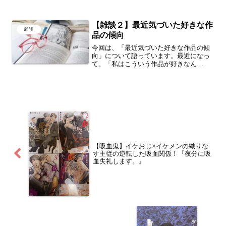
ことはなかったのですが、今回購入に至
った経緯など話していきたいなと思いま
す。多分、キザメのことも少し知れちゃ
【雑談２】最近気づいた好きな作
う内容ですのでお楽しみに♪
雑談
品の傾向
今回は、「最近気づいた好きな作品の傾
向」について語っています。最近になっ
て、「私はこういう作品が好きなん
だ！」と気づかされた作品・テーマがあ
りましたので、お話しさせていただきま
す。
【吸血鬼】イケおじ×イケメンの織りな
す主従の逆転した吸血関係！『夜分に吸
血失礼します。』