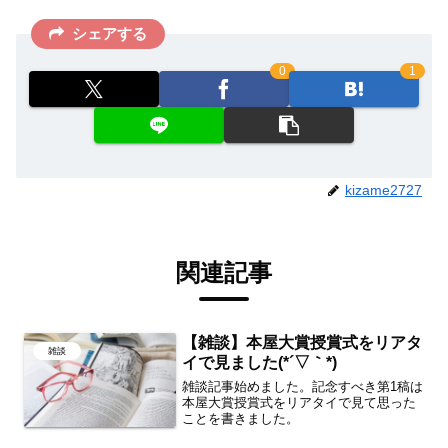
シェアする
0
1
kizame2727
関連記事
【雑談】本屋大賞授賞式をリアタ
雑談
イで見ました(*´▽｀*)
雑談記事始めました。記念すべき第1稿は
本屋大賞授賞式をリアタイで見て思った
ことを書きました。