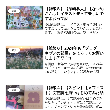
【雑談５】【深崎暮人】【なつめ
雑談
さんち】イラスト集って楽しいで
すよねって話
今回の雑談は、『イラスト集って楽しい
ですよねって話』をしていきたいと思い
ます。「好きな絵師の話」や「キザメに
とってのイラスト集とは？」といった内
容になっております。よかったら読んで
いってください。
【雑談６】2024年も『ブログ
雑談
キザメの部屋』をよろしくお願い
します(*´▽｀*)
今回は、新年のご挨拶も兼ねた、2024年
の「ブログ キザメの部屋」の活動計画
のお話をしていきます。2023年から引き
続き取り組みたいことと、チャレンジし
たいことを語ってますので、お時間あれ
ば読んでいってもらえたら嬉しいです。
【雑談４】【スピン】【メフィス
雑談
ト】文芸誌を買いはじめてみた話
今回の雑談は、文芸誌を買いはじめてみ
た話をしていきます。実は文芸誌はもと
より、ジャンプといった漫画雑誌も買う