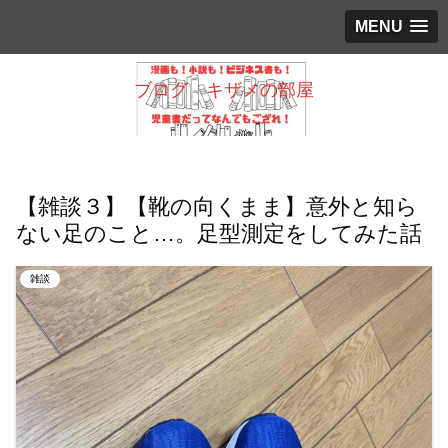
MENU
ブログ キザメの部屋
【雑談３】【靴の向くまま】意外と知ら
ない足のこと…。足型測定をしてみた話
雑談