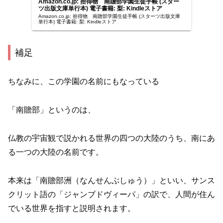
Amazon.co.jp: 拾得物 南贍部学園生徒手帳 (スター
ツ出版文庫単行本) 電子書籍: 梨: Kindleストア
Amazon.co.jp: 拾得物 南贍部学園生徒手帳 (スターツ出版文庫
単行本) 電子書籍: 梨: Kindleストア
補足
ちなみに、この学園の名前にもなっている
「南贍部」というのは、
仏教の宇宙観で説かれる世界の四つの大陸のうち、南にあ
る一つの大陸の名前です。
本来は「南贍部洲（なんせんぶしゅう）」といい、サンス
クリット語の「ジャンブドヴィーパ」の訳で、人間が住ん
でいる世界を指すと説明されます。