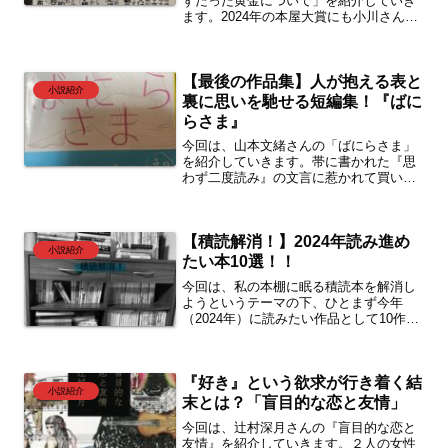
ずだった黄金について」を紹介していき
ます。2024年の本屋大賞にも小川さんの
作品がノミネートされました。ノミネー
ト作品である本作は、エッセイのようで
あり創作物のようでもあり、はたまた哲
【最後の作品集】人が抱える表と
学書のようでもある、そんないろんな顔
小説紹介
を見せてくれる作品です。ぜひ読んでみ
裏に思いを馳せる短編集！『ばに
てください。
らさま』
今回は、山本文緒さんの「ばにらさま」
を紹介していきます。帯に書かれた『思
わず二度読み』の文言に惹かれて買いま
したが、実際二度読みしちゃいました
ね。人の表と裏について考えさせられる
作品でした。ぜひ読んでみてください。
【積読解消！】2024年読み進め
小説紹介
たい本10選！！
今回は、私の本棚に眠る積読本を解消し
ようというテーマの下、ひとまず今年
（2024年）に読みたい作品として10作品
を選んでいます。この記事では、選んだ
10作品についての購入エピソードなどを
交えて紹介していきたいと思います。た
『好き』という欲求が行き着く結
くさん本を読むぞ！という意気込み記事
小説紹介
となっています。
末とは？「盲目的な恋と友情」
今回は、辻村深月さんの『盲目的な恋と
友情』を紹介していきます。２人の女性