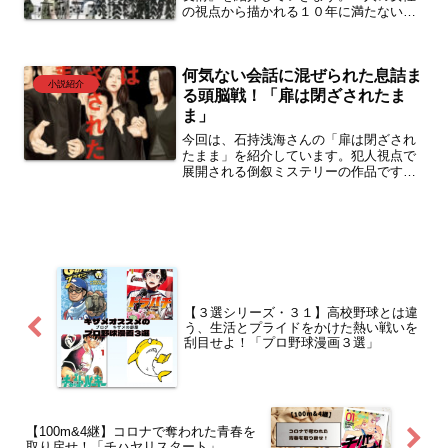
の視点から描かれる１０年に満たない期
間を切り取った作品です。盲目的という
言葉からも想像できるかもしれません
が、恋に溺れ、親友という立ち位置に執
何気ない会話に混ぜられた息詰ま
着した人たちの行き着く先が描かれてい
小説紹介
ます。色んな感情が渦巻いているような
る頭脳戦！「扉は閉ざされたま
暗さの付き纏う物語です。気になる方は
ま」
読んでみてください。
今回は、石持浅海さんの「扉は閉ざされ
たまま」を紹介しています。犯人視点で
展開される倒叙ミステリーの作品です
が、犯人が追い詰められていく様子にハ
ラハラドキドキしながら読み進められま
した。ぜひ読んでみてください♪
【３選シリーズ・３１】高校野球とは違
う、生活とプライドをかけた熱い戦いを
刮目せよ！「プロ野球漫画３選」
【100m&4継】コロナで奪われた青春を
取り戻せ！「チハヤリスタート」