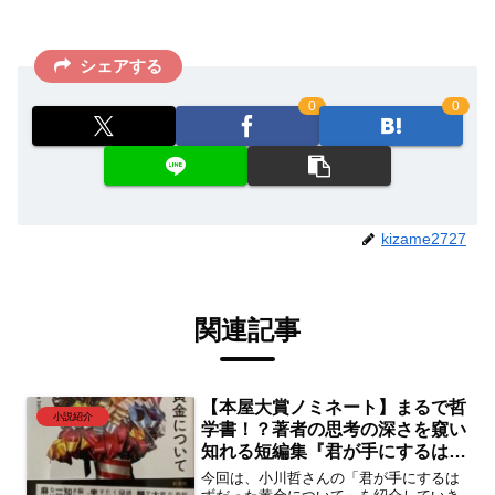
シェアする
0
0
kizame2727
関連記事
【本屋大賞ノミネート】まるで哲
小説紹介
学書！？著者の思考の深さを窺い
知れる短編集『君が手にするはず
だった黄金について』
今回は、小川哲さんの「君が手にするは