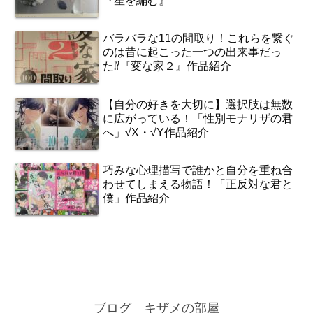
『星を編む』
バラバラな11の間取り！これらを繋ぐ
のは昔に起こった一つの出来事だっ
た⁉『変な家２』作品紹介
【自分の好きを大切に】選択肢は無数
に広がっている！「性別モナリザの君
へ」√X・√Y作品紹介
巧みな心理描写で誰かと自分を重ね合
わせてしまえる物語！「正反対な君と
僕」作品紹介
ブログ キザメの部屋