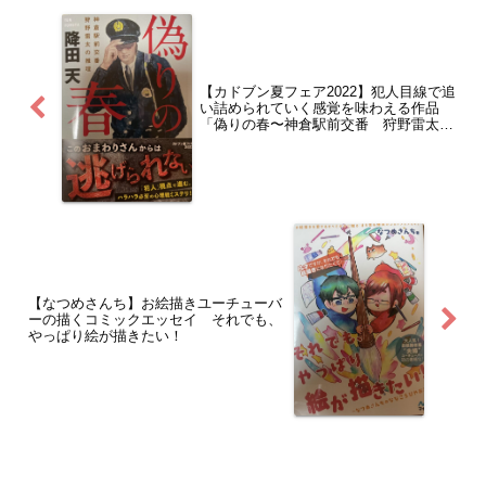
気分を味わえる作品かなと思うのでぜひ
手に取ってみてください。
【カドブン夏フェア2022】犯人目線で追
い詰められていく感覚を味わえる作品
「偽りの春〜神倉駅前交番 狩野雷太の
推理〜」
【なつめさんち】お絵描きユーチューバ
ーの描くコミックエッセイ それでも、
やっぱり絵が描きたい！