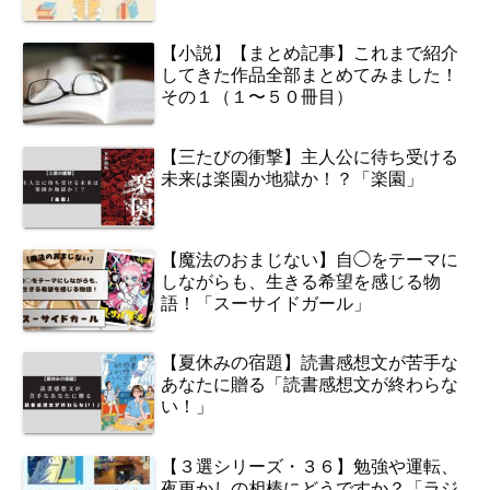
【小説】【まとめ記事】これまで紹介
してきた作品全部まとめてみました！
その１（１〜５０冊目）
【三たびの衝撃】主人公に待ち受ける
未来は楽園か地獄か！？「楽園」
【魔法のおまじない】自◯をテーマに
しながらも、生きる希望を感じる物
語！「スーサイドガール」
【夏休みの宿題】読書感想文が苦手な
あなたに贈る「読書感想文が終わらな
い！」
【３選シリーズ・３６】勉強や運転、
夜更かしの相棒にどうですか？「ラジ