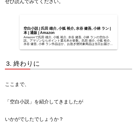
ぜひ読んでみてください。
空白小説 | 氏田 雄介, 小狐 裕介, 水谷 健吾, 小林 ラン |
本 | 通販 | Amazon
Amazonで氏田 雄介, 小狐 裕介, 水谷 健吾, 小林 ランの空白小
説。アマゾンならポイント還元本が多数。氏田 雄介, 小狐 裕介,
水谷 健吾, 小林 ラン作品ほか、お急ぎ便対象商品は当日お届けも
可能。また空白小説もアマゾン配送商品...
終わりに
ここまで、
「空白小説」を紹介してきましたが
いかがでしたでしょうか？