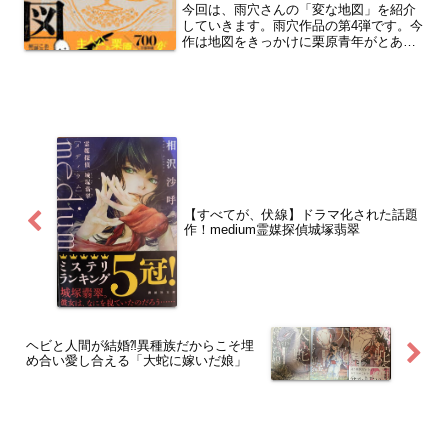
今回は、雨穴さんの「変な地図」を紹介
みてください。
していきます。雨穴作品の第4弾です。今
作は地図をきっかけに栗原青年がとある
廃集落へ赴き、その地図の謎とその地で
起こった事件を解いていく物語です。今
回も動画含め面白くあっという間に読む
ことができました。ぜひ読んでみてほし
いです。
【すべてが、伏線】ドラマ化された話題
作！medium霊媒探偵城塚翡翠
ヘビと人間が結婚⁈異種族だからこそ埋
め合い愛し合える「大蛇に嫁いだ娘」