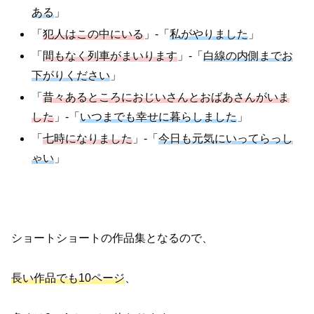
ある
」
「
犯人はこの中にいる
」-「
私がやりました
」
「
間もなく列車がまいります
」-「
白線の内側までお
下がりください
」
「
昔々あるところにおじいさんとおばあさんがいま
した
」-「
いつまでも幸せに暮らしました
」
「
七時になりました
」-「
今日も元気にいってらっし
ゃい
」
ショートショートの作品集となるので、
長い作品でも10ページ
、