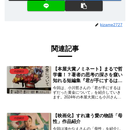
kizame2727
関連記事
【本屋大賞ノミネート】まるで哲
小説紹介
学書！？著者の思考の深さを窺い
知れる短編集『君が手にするはず
だった黄金について』
今回は、小川哲さんの「君が手にするは
ずだった黄金について」を紹介していき
ます。2024年の本屋大賞にも小川さんの
作品がノミネートされました。ノミネー
ト作品である本作は、エッセイのようで
あり創作物のようでもあり、はたまた哲
【映画化】すれ違う愛の物語「母
学書のようでもある、そんないろんな顔
小説紹介
を見せてくれる作品です。ぜひ読んでみ
性」作品紹介
てください。
今回は湊かなえさんの「母性」を紹介し