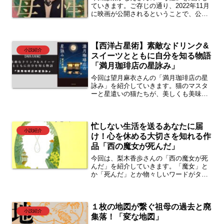
ていきます。ご存じの通り、2022年11月
に映画が公開されるということで、公開
前に原作を読んでおこうということで手
に取りました。読んでみたら、中々に重
苦しい内容でしたが、感じる部分も多く
【西洋占星術】素敵なドリンク&
ある話でした。映画を見てからでも構い
小説紹介
ませんのでぜひ読んでいってください。
スイーツとともに自分を知る物語
「満月珈琲店の星詠み」
今回は望月麻衣さんの「満月珈琲店の星
詠み」を紹介していきます。猫のマスタ
ーと星遣いの猫たちが、美しくも美味し
いスイーツやドリンクを届ける満月珈琲
店。そこでは占星術も行われていて、人
生に悩む人達に自分を知る手助けをして
忙しない生活を送るあなたに届
くれます。癒やされつつも自分の進む方
小説紹介
向性を示してくれる、そんな読書体験は
け！心を休める大切さを知れる作
いかがでしょうか？
品「西の魔女が死んだ」
今回は、梨木香歩さんの「西の魔女が死
んだ」を紹介していきます。「魔女」と
か「死んだ」とか物々しいワードがタイ
トルに並んでいますが、内容はとても心
温まる作品です。主人公のまいがおばあ
ちゃんから教わることが、万人に通じる
１枚の地図が繋ぐ祖母の過去と廃
ものなんじゃないかなと思い紹介させて
小説紹介
いただいています。忙しない日々を送る
集落！「変な地図」
あなたに送りたい作品です。ぜひ読んで