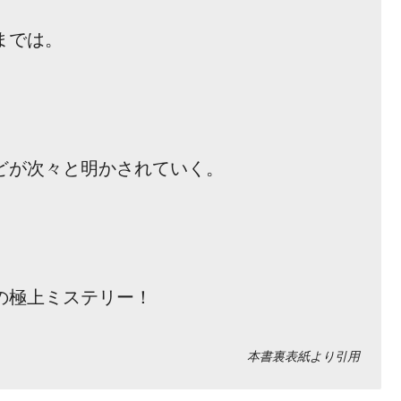
までは。
どが次々と明かされていく。
の極上ミステリー！
本書裏表紙より引用