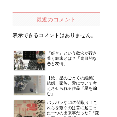
日のおはよう」
最近のコメント
表示できるコメントはありません。
『好き』という欲求が行き
着く結末とは？「盲目的な
恋と友情」
【汝、星のごとくの続編】
結婚、家族、愛について考
えさせられる作品『星を編
む』
バラバラな11の間取り！こ
れらを繋ぐのは昔に起こっ
た一つの出来事だった⁉『変