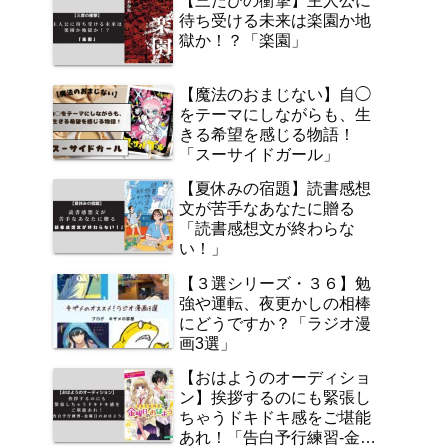
【三たびの衝撃】主人公に
待ち受ける未来は楽園か地
獄か！？「楽園」
【魔法のおまじない】自◯
をテーマにしながらも、生
きる希望を感じる物語！
「スーサイドガール」
【夏休みの宿題】読書感想
文が苦手なあなたに贈る
「読書感想文が終わらな
い！」
【３選シリーズ・３６】勉
強や運転、夜更かしの相棒
にどうですか？「ラジオ漫
画3選」
【おはようのオーディショ
ン】挨拶するのにも緊張し
ちゃうドキドキ感をご堪能
あれ！「告白予行練習‐金曜