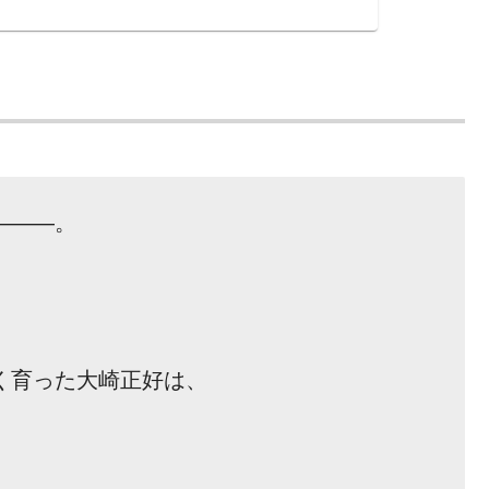
———。
く育った大崎正好は、