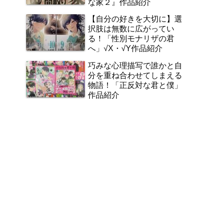
な家２』作品紹介
【自分の好きを大切に】選
択肢は無数に広がってい
る！「性別モナリザの君
へ」√X・√Y作品紹介
巧みな心理描写で誰かと自
分を重ね合わせてしまえる
物語！「正反対な君と僕」
作品紹介