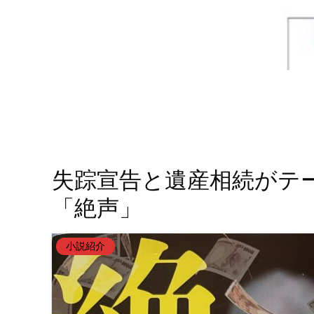
失踪宣告と遺産相続がテ
「絶声」
小説紹介