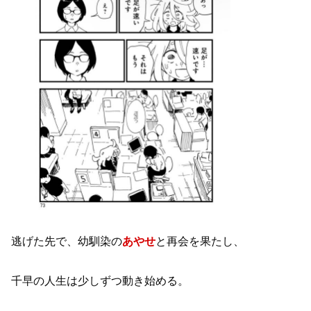
逃げた先で、幼馴染の
あやせ
と再会を果たし、
千早の人生は少しずつ動き始める。