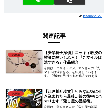
kizame2727
関連記事
【安楽椅子探偵】ニッキィ教授の
小説紹介
推論に酔いしれろ！『九マイルは
遠すぎる』作品紹介
今回は、ハリイ・ケメルマンさんの『九
マイルは遠すぎる』を紹介していきま
す。1976年に刊行された作品ではありま
すが、非常に面白く特に表題作の「九マ
イルは遠すぎる」は推論していく楽しさ
を味わえる作品で、安楽椅子探偵の面白
【江戸川乱歩賞】巧みな話術に引
さが凝縮されたような話でした。
小説紹介
き込まれたら最後…彼の術中にハ
マります「殺し屋の営業術」
今回は、野宮有さんの「殺し屋の営業