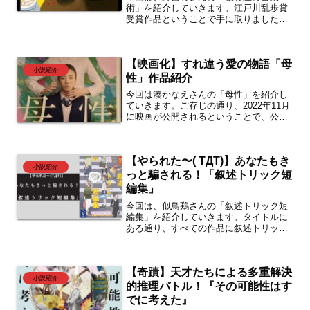
術」を紹介していきます。江戸川乱歩賞
受賞作品ということで手に取りました
が、面白かったですね。主人公の鳥井は
成績トップの営業マンなのですが、その
話術がすごいです。多分私は十中八九商
【映画化】すれ違う愛の物語「母
品を買い付けてしまうんじゃないかなっ
小説紹介
て思ってしまいました。そのスキルが裏
性」作品紹介
社会に行ったら…？どうなっちゃうんで
今回は湊かなえさんの「母性」を紹介し
しょうね。
ていきます。ご存じの通り、2022年11月
に映画が公開されるということで、公開
前に原作を読んでおこうということで手
に取りました。読んでみたら、中々に重
苦しい内容でしたが、感じる部分も多く
【やられた〜( TДT)】あなたもき
ある話でした。映画を見てからでも構い
小説紹介
ませんのでぜひ読んでいってください。
っと騙される！「叙述トリック短
編集」
今回は、似鳥鶏さんの「叙述トリック短
編集」を紹介していきます。タイトルに
ある通り、すべての作品に叙述トリック
が用いられている作品集です。しかも、
ヒントまでご丁寧に書いていただいてい
る親切設計。でも、あなたもきっと騙さ
【奇蹟】天才たちによる多重解決
れます。「なめんなよ٩(๑`^´๑)۶」って思
小説紹介
ったそこのあなた！ぜひ挑戦してみては
的推理バトル！『その可能性はす
いかがでしょうか？
でに考えた』