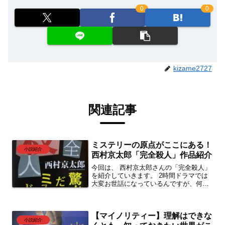
0
0
kizame2727
関連記事
ミステリーの原点がここにある！
小説紹介
西村京太郎「完全殺人」作品紹介
今回は、 西村京太郎さんの「完全殺人」
を紹介していきます。 2時間ドラマでは
大変お世話になっているんですが、何気
に西村京太郎作品は初読みでした。8つの
短編からなる作品となりますが、西村京
太郎作品が愛される理由が分かる作品だ
【マイノリティー】理解はできな
ったと思います。ぜひ読んでみてくださ
小説紹介
い。