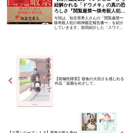
小説紹介
し訳ありませんが自己責任で読んでいた
紐解かれる「ドウメキ」の真の恐
だきたく思います。
ろしさ『閲覧厳禁〜猟奇殺人犯の
精神鑑定報告書〜』
今回は、知念実希人さんの「閲覧厳禁〜
猟奇殺人犯の精神鑑定報告書〜」を紹介
していきます。前回紹介した「スワイプ
厳禁〜変死した大学生のスマホ〜」の続
編的？それとも前作が前日譚的？まあ、
そんな位置づけの作品です。非常に読み
やすい作品となっていますので、ぜひ手
にとって見ていただきたい作品です。
【双極性障害】寝食の大切さを感じれる
作品「楽園をめざして」
【３選シリーズ・１３】家族の形も幸せ