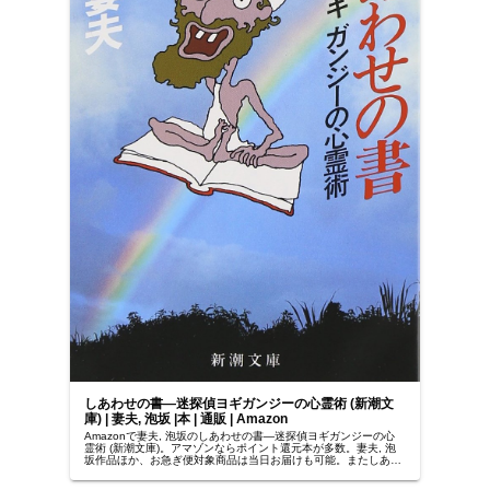
しあわせの書―迷探偵ヨギガンジーの心霊術 (新潮文
庫) | 妻夫, 泡坂 |本 | 通販 | Amazon
Amazonで妻夫, 泡坂のしあわせの書―迷探偵ヨギガンジーの心
霊術 (新潮文庫)。アマゾンならポイント還元本が多数。妻夫, 泡
坂作品ほか、お急ぎ便対象商品は当日お届けも可能。またしあわ
せの書―迷探偵ヨギガンジーの心霊術 (新潮文庫)もアマ...