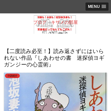
MENU
ブログ キザメの部屋
【二度読み必至！】読み返さずにはいら
れない作品『しあわせの書 迷探偵ヨギ
ガンジーの心霊術』
小説紹介