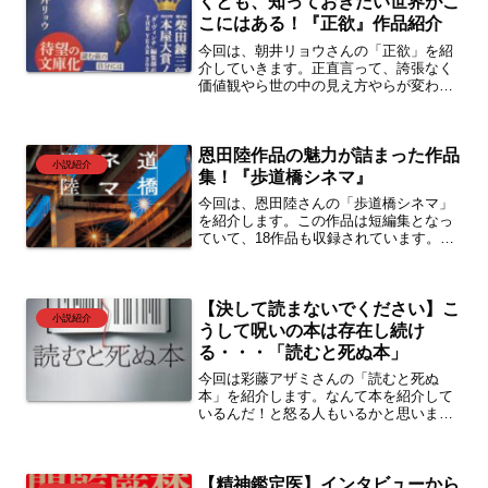
くとも、知っておきたい世界がこ
こにはある！『正欲』作品紹介
今回は、朝井リョウさんの「正欲」を紹
介していきます。正直言って、誇張なく
価値観やら世の中の見え方やらが変わる
作品だと思います。自分はこの作品を読
んで、「多様性」という言葉を薄っぺら
く感じました。多分、この言葉の裏で苦
恩田陸作品の魅力が詰まった作品
しんでいる人がいるんだということを知
小説紹介
るきっかけになると思います。ぜひ読ん
集！『歩道橋シネマ』
でいってください。
今回は、恩田陸さんの「歩道橋シネマ」
を紹介します。この作品は短編集となっ
ていて、18作品も収録されています。多
種多様な作品が入っているので、恩田作
品がはじめてという方には最適なんじゃ
ないかなと思いました。ぜひ、読んでみ
【決して読まないでください】こ
てください。
小説紹介
うして呪いの本は存在し続け
る・・・「読むと死ぬ本」
今回は彩藤アザミさんの「読むと死ぬ
本」を紹介します。なんて本を紹介して
いるんだ！と怒る人もいるかと思いま
す。正直、積極的に紹介したいわけでは
ありませんが、きっと、私のように抗え
ない興味に引き寄せられる人もいるだろ
【精神鑑定医】インタビューから
うと思い、紹介することにしました。申